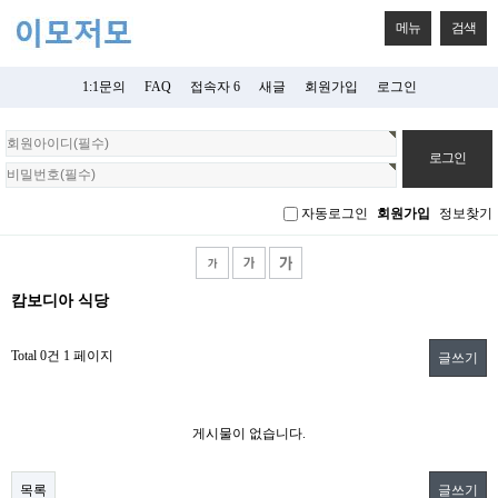
메뉴
검색
1:1문의
FAQ
접속자 6
새글
회원가입
로그인
회
원
로
그
자동로그인
회원가입
정보찾기
인
캄보디아 식당
Total 0건
1 페이지
글쓰기
게시물이 없습니다.
목록
글쓰기