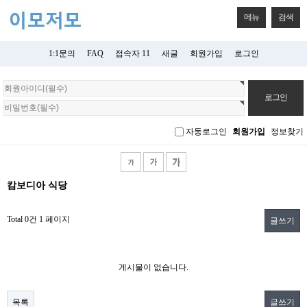
메뉴
검색
1:1문의
FAQ
접속자 11
새글
회원가입
로그인
회
원
로
그
자동로그인
회원가입
정보찾기
인
캄보디아 식당
Total 0건
1 페이지
글쓰기
게시물이 없습니다.
목록
글쓰기