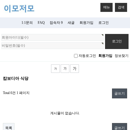
메뉴
검색
1:1문의
FAQ
접속자 9
새글
회원가입
로그인
회
원
로
그
자동로그인
회원가입
정보찾기
인
캄보디아 식당
Total 0건
1 페이지
글쓰기
게시물이 없습니다.
목록
글쓰기