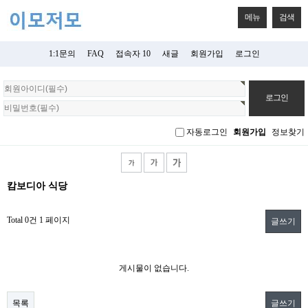
메뉴
검색
1:1문의
FAQ
접속자 10
새글
회원가입
로그인
회
원
로
그
자동로그인
회원가입
정보찾기
인
캄보디아 식당
Total 0건
1 페이지
글쓰기
게시물이 없습니다.
목록
글쓰기