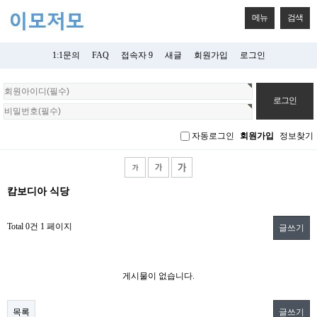
메뉴
검색
1:1문의
FAQ
접속자 9
새글
회원가입
로그인
회
원
로
그
자동로그인
회원가입
정보찾기
인
캄보디아 식당
Total 0건
1 페이지
글쓰기
게시물이 없습니다.
목록
글쓰기