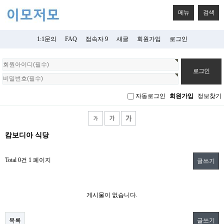
메뉴
검색
1:1문의
FAQ
접속자 9
새글
회원가입
로그인
회
원
로
그
자동로그인
회원가입
정보찾기
인
캄보디아 식당
Total 0건
1 페이지
글쓰기
게시물이 없습니다.
목록
글쓰기