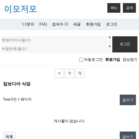
메뉴
검색
1:1문의
FAQ
접속자 13
새글
회원가입
로그인
회
원
로
그
자동로그인
회원가입
정보찾기
인
캄보디아 식당
Total 0건
1 페이지
글쓰기
게시물이 없습니다.
목록
글쓰기