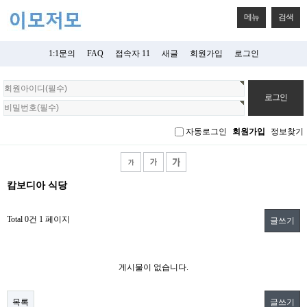
메뉴
검색
1:1문의
FAQ
접속자 11
새글
회원가입
로그인
회
원
로
그
자동로그인
회원가입
정보찾기
인
캄보디아 식당
Total 0건
1 페이지
글쓰기
게시물이 없습니다.
목록
글쓰기