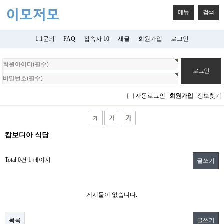
메뉴
검색
1:1문의
FAQ
접속자 10
새글
회원가입
로그인
회
원
로
그
자동로그인
회원가입
정보찾기
인
캄보디아 식당
Total 0건
1 페이지
글쓰기
게시물이 없습니다.
목록
글쓰기